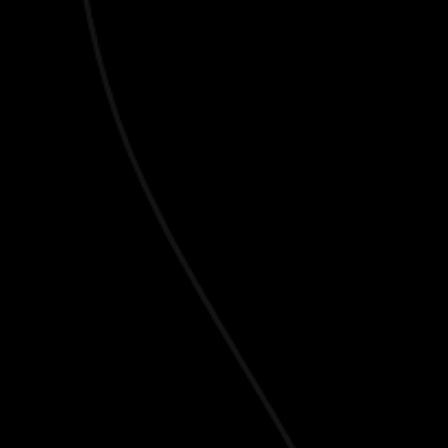
alguma fruta fresca, algas do mar e m
Também poderá gostar:
Frei Giga
PARTILHAR